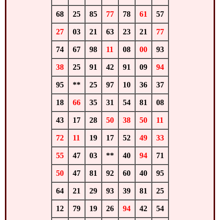
68
25
85
77
78
61
57
27
03
21
63
23
21
77
74
67
98
11
08
00
93
38
25
91
42
91
09
94
95
**
25
97
10
36
37
18
66
35
31
54
81
08
43
17
28
50
38
50
11
72
11
19
17
52
49
33
55
47
03
**
40
94
71
50
47
81
92
60
40
95
64
21
29
93
39
81
25
12
79
19
26
94
42
54