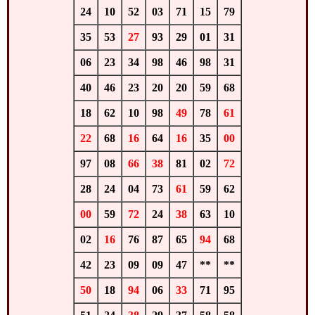
24
10
52
03
71
15
79
35
53
27
93
29
01
31
06
23
34
98
46
98
31
40
46
23
20
20
59
68
18
62
10
98
49
78
61
22
68
16
64
16
35
00
97
08
66
38
81
02
72
28
24
04
73
61
59
62
00
59
72
24
38
63
10
02
16
76
87
65
94
68
42
23
09
09
47
**
**
50
18
94
06
33
71
95