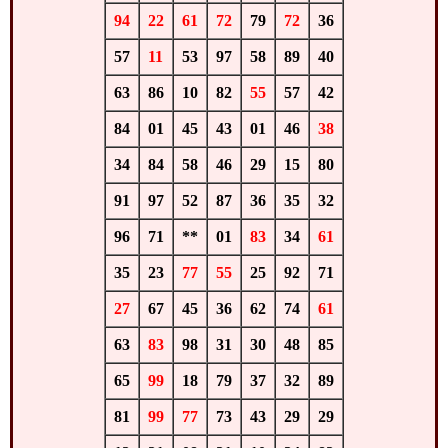
94
22
61
72
79
72
36
57
11
53
97
58
89
40
63
86
10
82
55
57
42
84
01
45
43
01
46
38
34
84
58
46
29
15
80
91
97
52
87
36
35
32
96
71
**
01
83
34
61
35
23
77
55
25
92
71
27
67
45
36
62
74
61
63
83
98
31
30
48
85
65
99
18
79
37
32
89
81
99
77
73
43
29
29