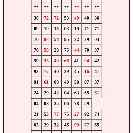
**
**
**
**
**
**
**
30
72
72
53
49
40
36
09
19
15
03
19
71
71
70
88
54
95
32
39
04
70
50
28
75
44
70
37
59
33
49
66
41
94
42
93
77
40
39
45
16
41
91
61
08
40
58
07
37
24
29
42
04
63
65
61
04
08
25
06
78
59
21
53
77
75
27
92
74
63
29
32
46
99
77
65