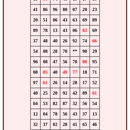
41
86
96
80
07
20
23
20
51
86
43
63
69
89
89
78
13
43
06
83
69
37
48
40
26
92
74
66
54
08
28
70
**
90
29
96
08
47
56
70
88
95
08
05
40
49
77
18
71
97
61
26
14
28
17
52
40
25
20
92
42
89
61
04
53
82
87
32
56
54
12
04
78
56
43
37
13
32
37
02
28
41
65
46