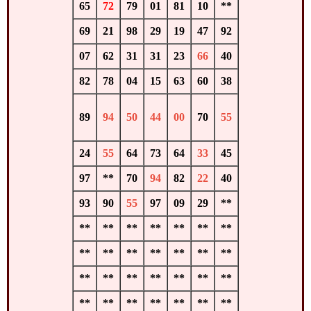
65
72
79
01
81
10
**
69
21
98
29
19
47
92
07
62
31
31
23
66
40
82
78
04
15
63
60
38
89
94
50
44
00
70
55
24
55
64
73
64
33
45
97
**
70
94
82
22
40
93
90
55
97
09
29
**
**
**
**
**
**
**
**
**
**
**
**
**
**
**
**
**
**
**
**
**
**
**
**
**
**
**
**
**