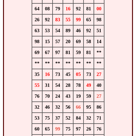
64
08
79
16
92
81
00
26
92
83
55
99
65
98
63
53
54
89
46
92
51
98
15
57
20
69
58
14
69
67
97
81
59
81
**
**
**
**
**
**
**
**
35
16
73
45
05
73
27
55
31
54
28
78
49
40
76
70
24
43
19
59
27
32
46
32
56
66
95
86
53
75
37
52
84
32
71
60
65
99
75
97
26
76