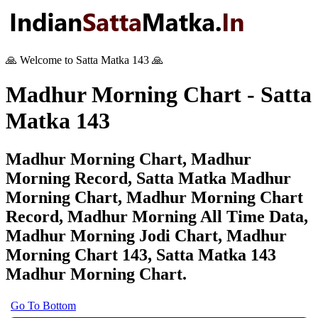
🙏 Welcome to Satta Matka 143 🙏
Madhur Morning Chart - Satta
Matka 143
Madhur Morning Chart, Madhur
Morning Record, Satta Matka Madhur
Morning Chart, Madhur Morning Chart
Record, Madhur Morning All Time Data,
Madhur Morning Jodi Chart, Madhur
Morning Chart 143, Satta Matka 143
Madhur Morning Chart.
Go To Bottom