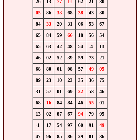
26
13
77
11
62
21
80
05
86
33
68
38
43
30
84
33
20
31
06
53
67
65
84
59
66
18
56
54
65
63
42
48
54
-4
13
46
02
52
39
59
73
21
68
80
01
08
57
49
05
89
23
10
23
35
36
75
31
57
01
69
22
58
46
68
16
84
84
46
55
01
13
02
87
67
94
79
95
-1
17
54
97
60
91
49
47
96
85
86
29
81
86