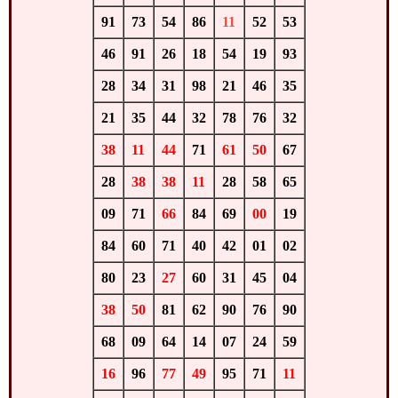
91
73
54
86
11
52
53
46
91
26
18
54
19
93
28
34
31
98
21
46
35
21
35
44
32
78
76
32
38
11
44
71
61
50
67
28
38
38
11
28
58
65
09
71
66
84
69
00
19
84
60
71
40
42
01
02
80
23
27
60
31
45
04
38
50
81
62
90
76
90
68
09
64
14
07
24
59
16
96
77
49
95
71
11