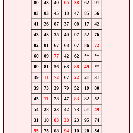
80
43
40
05
38
62
91
03
03
45
18
47
85
56
41
26
87
37
08
17
42
43
43
35
40
07
52
76
02
01
67
68
67
86
72
60
09
77
42
62
**
**
09
81
56
68
88
49
**
39
11
72
67
22
21
31
39
73
39
79
52
19
80
45
11
28
47
83
82
52
54
28
23
42
73
51
49
31
10
83
38
23
95
74
55
75
08
94
10
20
54