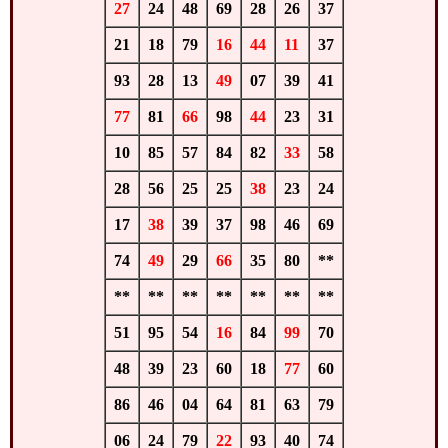
27
24
48
69
28
26
37
21
18
79
16
44
11
37
93
28
13
49
07
39
41
77
81
66
98
44
23
31
10
85
57
84
82
33
58
28
56
25
25
38
23
24
17
38
39
37
98
46
69
74
49
29
66
35
80
**
**
**
**
**
**
**
**
51
95
54
16
84
99
70
48
39
23
60
18
77
60
86
46
04
64
81
63
79
06
24
79
22
93
40
74