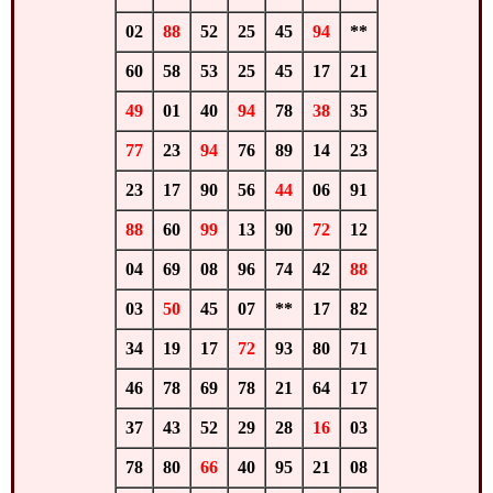
02
88
52
25
45
94
**
60
58
53
25
45
17
21
49
01
40
94
78
38
35
77
23
94
76
89
14
23
23
17
90
56
44
06
91
88
60
99
13
90
72
12
04
69
08
96
74
42
88
03
50
45
07
**
17
82
34
19
17
72
93
80
71
46
78
69
78
21
64
17
37
43
52
29
28
16
03
78
80
66
40
95
21
08