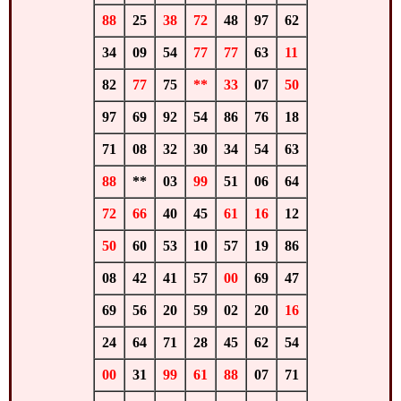
88
25
38
72
48
97
62
34
09
54
77
77
63
11
82
77
75
**
33
07
50
97
69
92
54
86
76
18
71
08
32
30
34
54
63
88
**
03
99
51
06
64
72
66
40
45
61
16
12
50
60
53
10
57
19
86
08
42
41
57
00
69
47
69
56
20
59
02
20
16
24
64
71
28
45
62
54
00
31
99
61
88
07
71