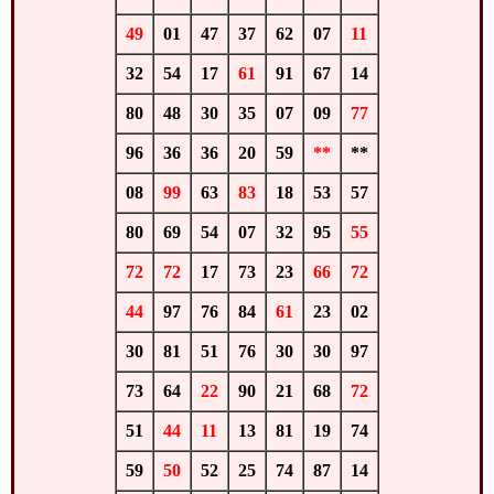
49
01
47
37
62
07
11
32
54
17
61
91
67
14
80
48
30
35
07
09
77
96
36
36
20
59
**
**
08
99
63
83
18
53
57
80
69
54
07
32
95
55
72
72
17
73
23
66
72
44
97
76
84
61
23
02
30
81
51
76
30
30
97
73
64
22
90
21
68
72
51
44
11
13
81
19
74
59
50
52
25
74
87
14