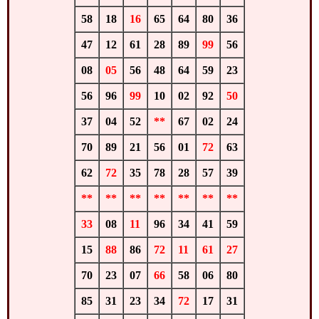
58
18
16
65
64
80
36
47
12
61
28
89
99
56
08
05
56
48
64
59
23
56
96
99
10
02
92
50
37
04
52
**
67
02
24
70
89
21
56
01
72
63
62
72
35
78
28
57
39
**
**
**
**
**
**
**
33
08
11
96
34
41
59
15
88
86
72
11
61
27
70
23
07
66
58
06
80
85
31
23
34
72
17
31