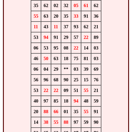
35
62
02
32
05
61
62
55
63
20
35
33
91
36
11
43
11
37
93
62
21
53
94
91
29
57
22
89
06
53
95
08
22
14
03
46
50
63
18
75
81
03
06
04
29
**
03
39
69
56
96
68
90
25
15
76
53
22
22
09
51
55
21
40
97
85
18
94
48
59
20
88
66
01
35
55
91
14
38
55
88
97
59
90