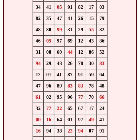
34
41
05
91
82
17
03
82
35
47
41
26
15
79
48
80
99
31
29
55
82
46
05
97
69
12
43
86
31
08
60
44
12
86
52
94
29
48
26
78
30
83
12
01
41
87
91
59
64
47
96
89
83
83
78
48
61
02
95
96
77
70
66
32
77
22
65
67
17
24
00
16
64
01
97
49
41
16
94
38
22
94
07
91