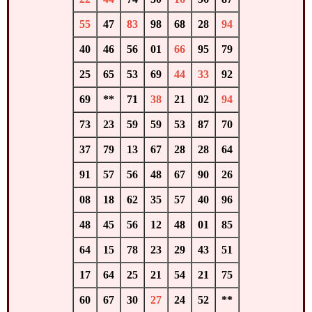
55
47
83
98
68
28
94
40
46
56
01
66
95
79
25
65
53
69
44
33
92
69
**
71
38
21
02
94
73
23
59
59
53
87
70
37
79
13
67
28
28
64
91
57
56
48
67
90
26
08
18
62
35
57
40
96
48
45
56
12
48
01
85
64
15
78
23
29
43
51
17
64
25
21
54
21
75
60
67
30
27
24
52
**