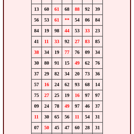
13
60
61
68
88
92
39
56
53
61
**
54
06
84
84
19
98
44
53
33
23
41
11
33
92
27
83
85
38
34
19
77
76
09
34
30
80
91
15
49
62
76
37
29
82
34
20
73
36
57
16
24
62
93
68
14
75
27
25
19
16
97
97
09
24
78
49
97
46
37
11
30
65
56
11
54
31
07
50
45
47
60
28
31