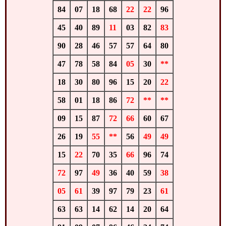
84
07
18
68
22
22
96
45
40
89
11
03
82
83
90
28
46
57
57
64
80
47
78
58
84
05
30
**
18
30
80
96
15
20
22
58
01
18
86
72
**
**
09
15
87
72
66
60
67
26
19
55
**
56
49
49
15
22
70
35
66
96
74
72
97
49
36
40
59
38
05
61
39
97
79
23
61
63
63
14
62
14
20
64