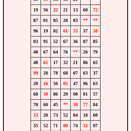
19
56
22
21
13
60
72
87
01
85
28
83
**
**
96
19
82
61
55
37
38
03
91
52
67
36
87
85
48
67
64
76
**
26
79
48
61
17
32
21
86
65
99
28
78
68
07
63
37
20
16
56
05
47
96
63
60
38
86
29
08
01
57
70
60
45
**
38
77
84
33
20
73
52
04
18
60
35
52
71
00
74
33
97