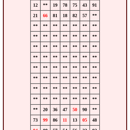
12
**
19
78
75
43
91
21
66
81
18
82
57
**
**
**
**
**
**
**
**
**
**
**
**
**
**
**
**
**
**
**
**
**
**
**
**
**
**
**
**
**
**
**
**
**
**
**
**
**
**
**
**
**
**
**
**
**
**
**
**
**
**
**
**
**
**
**
**
**
**
20
36
47
50
90
**
73
99
86
11
13
05
48