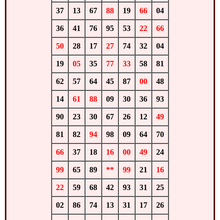
37
13
67
88
19
66
04
36
41
76
95
53
22
66
50
28
17
27
74
32
04
19
05
35
77
33
58
81
62
57
64
45
87
00
48
14
61
88
09
30
36
93
90
23
30
67
26
12
49
81
82
94
98
09
64
70
66
37
18
16
00
49
24
99
65
89
**
99
21
16
22
59
68
42
93
31
25
02
86
74
13
31
17
26