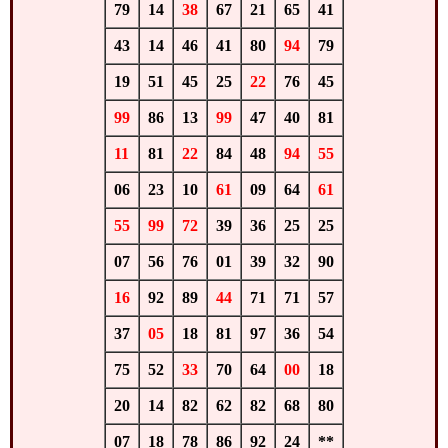
79
14
38
67
21
65
41
43
14
46
41
80
94
79
19
51
45
25
22
76
45
99
86
13
99
47
40
81
11
81
22
84
48
94
55
06
23
10
61
09
64
61
55
99
72
39
36
25
25
07
56
76
01
39
32
90
16
92
89
44
71
71
57
37
05
18
81
97
36
54
75
52
33
70
64
00
18
20
14
82
62
82
68
80
07
18
78
86
92
24
**