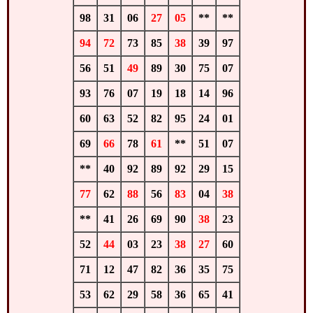
98
31
06
27
05
**
**
94
72
73
85
38
39
97
56
51
49
89
30
75
07
93
76
07
19
18
14
96
60
63
52
82
95
24
01
69
66
78
61
**
51
07
**
40
92
89
92
29
15
77
62
88
56
83
04
38
**
41
26
69
90
38
23
52
44
03
23
38
27
60
71
12
47
82
36
35
75
53
62
29
58
36
65
41