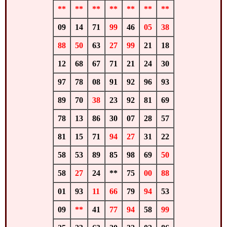
**
**
**
**
**
**
**
09
14
71
99
46
05
38
88
50
63
27
99
21
18
12
68
67
71
21
24
30
97
78
08
91
92
96
93
89
70
38
23
92
81
69
78
13
86
30
07
28
57
81
15
71
94
27
31
22
58
53
89
85
98
69
50
58
27
24
**
75
00
88
01
93
11
66
79
94
53
09
**
41
77
94
58
99