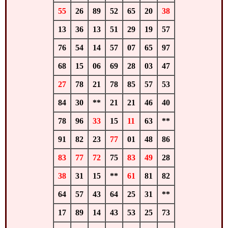
55
26
89
52
65
20
38
13
36
13
51
29
19
57
76
54
14
57
07
65
97
68
15
06
69
28
03
47
27
78
21
78
85
57
53
84
30
**
21
21
46
40
78
96
33
15
11
63
**
91
82
23
77
01
48
86
83
77
72
75
83
49
28
38
31
15
**
61
81
82
64
57
43
64
25
31
**
17
89
14
43
53
25
73