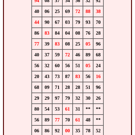
94
08
57
54
56
32
92
40
06
25
69
72
88
38
44
90
67
03
79
93
70
86
83
84
04
08
76
28
77
39
83
08
25
05
96
40
37
59
72
46
89
68
56
32
60
56
51
05
24
20
43
73
87
83
56
16
68
09
71
28
28
51
96
29
29
97
79
32
30
26
80
54
53
61
31
**
**
56
89
77
70
61
48
**
06
86
92
00
35
78
52